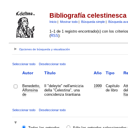
Bibliografía celestinesca
Inicio
|
Mostrar todo
|
Búsqueda simple
|
Búsqueda av
1–1 de 1 registro encontrado(s) con los criteri
(
RSS
):
Opciones de búsqueda y visualización
Seleccionar todo
Deseleccionar todo
Autor
Título
Año
Tipo
Re
Benedetto,
Il "deleyte" nell'amicizia
1999
Capítulo
At
Alfonsina
della "Celestina", una
de libro
de
de
coincidenza tirantiana
It
Seleccionar todo
Deseleccionar todo
Todas las entradas
Sólo las entradas seleccionadas: