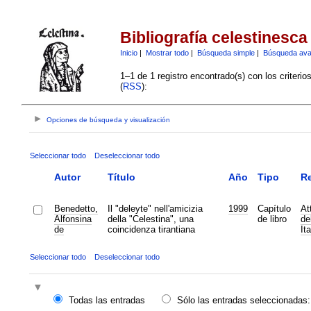
Bibliografía celestinesca
Inicio
|
Mostrar todo
|
Búsqueda simple
|
Búsqueda av
1–1 de 1 registro encontrado(s) con los criteri
(
RSS
):
Opciones de búsqueda y visualización
Seleccionar todo
Deseleccionar todo
Autor
Título
Año
Tipo
Re
Benedetto,
Il "deleyte" nell'amicizia
1999
Capítulo
At
Alfonsina
della "Celestina", una
de libro
de
de
coincidenza tirantiana
It
Seleccionar todo
Deseleccionar todo
Todas las entradas
Sólo las entradas seleccionadas: