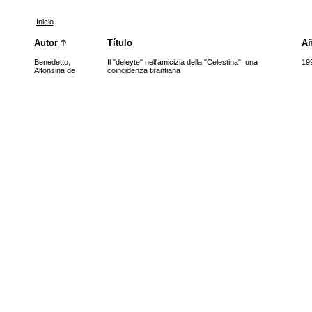
Inicio
Autor
Título
A
Benedetto,
Il "deleyte" nell'amicizia della "Celestina", una
19
Alfonsina de
coincidenza tirantiana