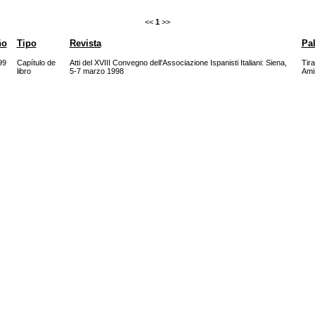
<<
1
>>
ño
Tipo
Revista
Pal
99
Capítulo de
Atti del XVIII Convegno dell'Associazione Ispanisti Italiani: Siena,
Tira
libro
5-7 marzo 1998
Ami