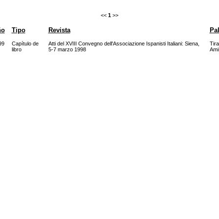
<<
1
>>
ño
Tipo
Revista
Pal
99
Capítulo de
Atti del XVIII Convegno dell'Associazione Ispanisti Italiani: Siena,
Tira
libro
5-7 marzo 1998
Ami