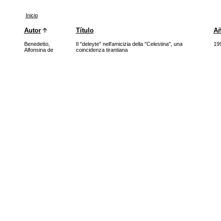
Inicio
Autor
Título
A
Benedetto,
Il "deleyte" nell'amicizia della "Celestina", una
19
Alfonsina de
coincidenza tirantiana