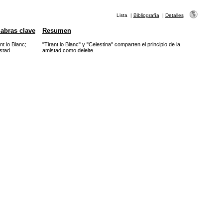
Lista
|
Bibliografía
|
Detalles
abras clave
Resumen
nt lo Blanc
;
"Tirant lo Blanc" y "Celestina" comparten el principio de la
stad
amistad como deleite.