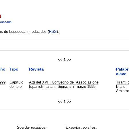
a
vanzada
ios de búsqueda introducidos (
RSS
):
<<
1
>>
ño
Tipo
Revista
Palabr
clave
999
Capítulo
Atti del XVIII Convegno dell'Associazione
Tirant l
de libro
Ispanisti Italiani: Siena, 5-7 marzo 1998
Blanc
;
Amista
<<
1
>>
Guardar registros:
Exportar registros: