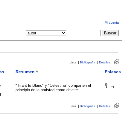
Mi cuenta
Lista
|
Bibliografía
|
Detalles
as
Resumen
Enlaces
o
"Tirant lo Blanc" y "Celestina" comparten el
principio de la amistad como deleite.
d
Lista
|
Bibliografía
|
Detalles