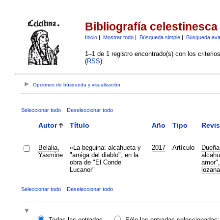
Bibliografía celestinesca
Inicio
|
Mostrar todo
|
Búsqueda simple
|
Búsqueda av
1–1 de 1 registro encontrado(s) con los criteri
(
RSS
):
Opciones de búsqueda y visualización
Seleccionar todo
Deseleccionar todo
Autor
Título
Año
Tipo
Revis
Belalia,
«La beguina: alcahueta y
2017
Artículo
Dueñas
Yasmine
"amiga del diablo", en la
alcahu
obra de "El Conde
amor",
Lucanor"
lozana
Seleccionar todo
Deseleccionar todo
Todas las entradas
Sólo las entradas seleccionadas: