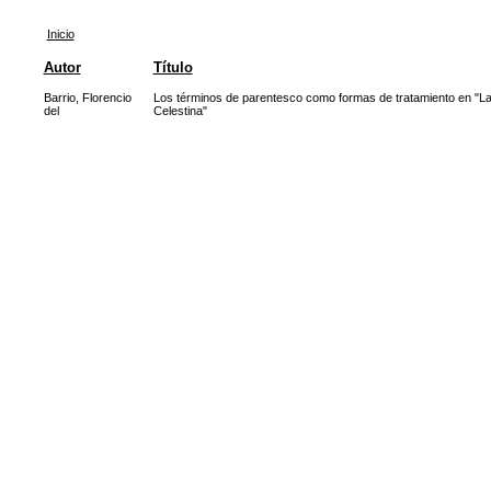
Inicio
Autor
Título
Barrio, Florencio
Los términos de parentesco como formas de tratamiento en "L
del
Celestina"