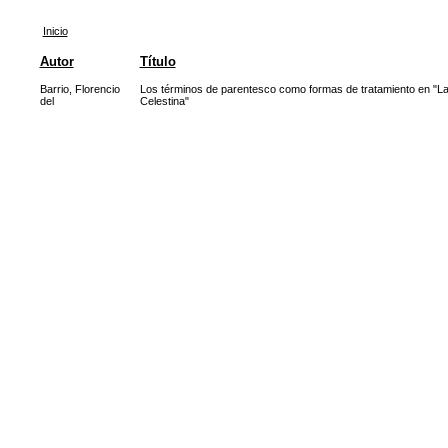
Inicio
Autor
Título
Barrio, Florencio
Los términos de parentesco como formas de tratamiento en "L
del
Celestina"