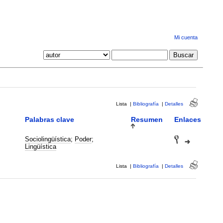
Mi cuenta
Lista
|
Bibliografía
|
Detalles
Palabras clave
Resumen
Enlaces
Sociolingüística
;
Poder
;
Lingüística
Lista
|
Bibliografía
|
Detalles