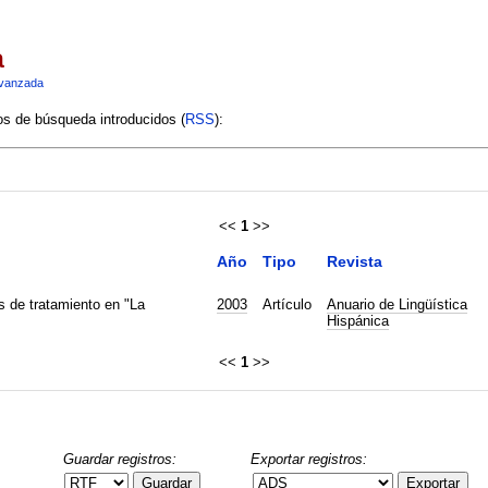
a
vanzada
ios de búsqueda introducidos (
RSS
):
<<
1
>>
Año
Tipo
Revista
 de tratamiento en "La
2003
Artículo
Anuario de Lingüística
Hispánica
<<
1
>>
Guardar registros:
Exportar registros:
Guardar
Exportar