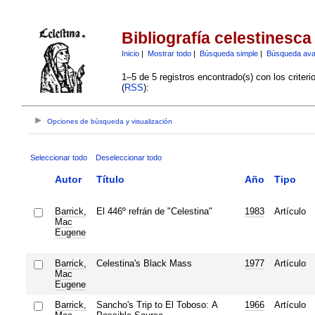
Bibliografía celestinesca
Inicio
|
Mostrar todo
|
Búsqueda simple
|
Búsqueda av
1–5 de 5 registros encontrado(s) con los criter
(
RSS
):
Opciones de búsqueda y visualización
Seleccionar todo
Deseleccionar todo
Autor
Título
Año
Tipo
Barrick,
El 446º refrán de "Celestina"
1983
Artículo
Mac
Eugene
Barrick,
Celestina's Black Mass
1977
Artículo
Mac
Eugene
Barrick,
Sancho's Trip to El Toboso: A
1966
Artículo