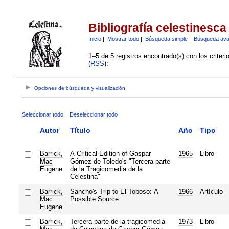
Bibliografía celestinesca
Inicio
|
Mostrar todo
|
Búsqueda simple
|
Búsqueda av
1–5 de 5 registros encontrado(s) con los criter
(
RSS
):
Opciones de búsqueda y visualización
Seleccionar todo
Deseleccionar todo
Autor
Título
Año
Tipo
Barrick,
A Critical Edition of Gaspar
1965
Libro
Mac
Gómez de Toledo's "Tercera parte
Eugene
de la Tragicomedia de la
Celestina"
Barrick,
Sancho's Trip to El Toboso: A
1966
Artículo
Mac
Possible Source
Eugene
Barrick,
Tercera parte de la tragicomedia
1973
Libro