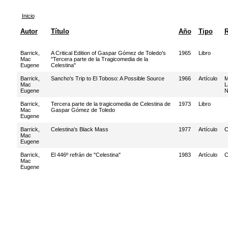
Inicio
Autor
Título
Año
Tipo
R
Barrick,
A Critical Edition of Gaspar Gómez de Toledo's
1965
Libro
Mac
"Tercera parte de la Tragicomedia de la
Eugene
Celestina"
Barrick,
Sancho's Trip to El Toboso: A Possible Source
1966
Artículo
M
Mac
L
Eugene
N
Barrick,
Tercera parte de la tragicomedia de Celestina de
1973
Libro
Mac
Gaspar Gómez de Toledo
Eugene
Barrick,
Celestina's Black Mass
1977
Artículo
C
Mac
Eugene
Barrick,
El 446º refrán de "Celestina"
1983
Artículo
C
Mac
Eugene