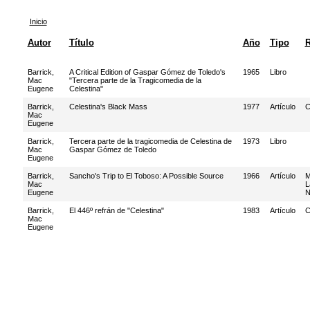
Inicio
Autor
Título
Año
Tipo
R
Barrick,
A Critical Edition of Gaspar Gómez de Toledo's
1965
Libro
Mac
"Tercera parte de la Tragicomedia de la
Eugene
Celestina"
Barrick,
Celestina's Black Mass
1977
Artículo
C
Mac
Eugene
Barrick,
Tercera parte de la tragicomedia de Celestina de
1973
Libro
Mac
Gaspar Gómez de Toledo
Eugene
Barrick,
Sancho's Trip to El Toboso: A Possible Source
1966
Artículo
M
Mac
L
Eugene
N
Barrick,
El 446º refrán de "Celestina"
1983
Artículo
C
Mac
Eugene