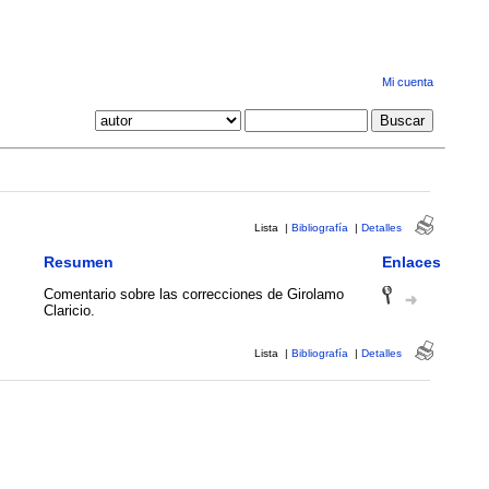
Mi cuenta
Lista
|
Bibliografía
|
Detalles
Resumen
Enlaces
Comentario sobre las correcciones de Girolamo
Claricio.
Lista
|
Bibliografía
|
Detalles