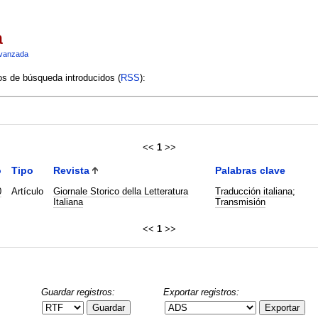
a
vanzada
ios de búsqueda introducidos (
RSS
):
<<
1
>>
o
Tipo
Revista
Palabras clave
0
Artículo
Giornale Storico della Letteratura
Traducción italiana
;
Italiana
Transmisión
<<
1
>>
Guardar registros:
Exportar registros:
Guardar
Exportar