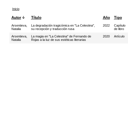
Inicio
Autor
Título
Año
Tipo
Arsentieva,
La degradación tragicómica en "La Celestina",
2022
Capítulo
Natalia
su recepción y traducción rusa
de libro
Arsentieva,
La magia en "La Celestina" de Fernando de
2020
Artículo
Natalia
Rojas a la luz de sus estéticas literarias