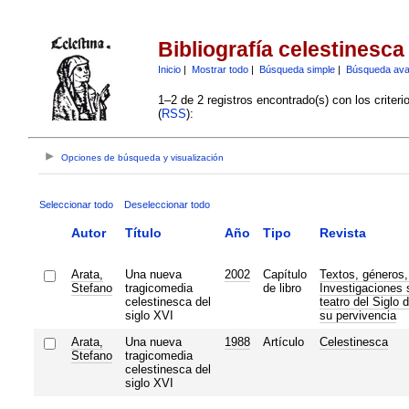
Bibliografía celestinesca
Inicio
|
Mostrar todo
|
Búsqueda simple
|
Búsqueda av
1–2 de 2 registros encontrado(s) con los criter
(
RSS
):
Opciones de búsqueda y visualización
Seleccionar todo
Deseleccionar todo
Autor
Título
Año
Tipo
Revista
Arata,
Una nueva
2002
Capítulo
Textos, géneros,
Stefano
tragicomedia
de libro
Investigaciones 
celestinesca del
teatro del Siglo 
siglo XVI
su pervivencia
Arata,
Una nueva
1988
Artículo
Celestinesca
Stefano
tragicomedia
celestinesca del
siglo XVI