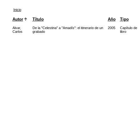
Inicio
Autor
Título
Año
Tipo
Alvar,
De la "Celestina" a "Amadís": el itinerario de un
2005
Capítulo de
Carlos
grabado
libro