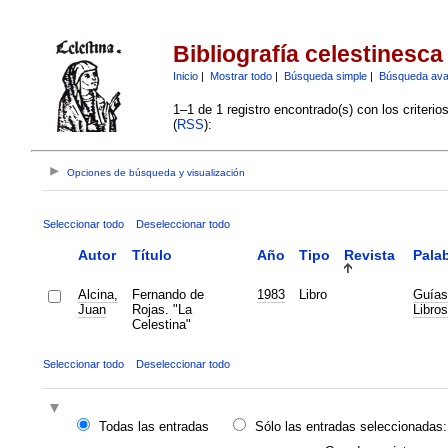
Bibliografía celestinesca
Inicio
|
Mostrar todo
|
Búsqueda simple
|
Búsqueda av
1–1 de 1 registro encontrado(s) con los criteri
(
RSS
):
Opciones de búsqueda y visualización
Seleccionar todo
Deseleccionar todo
Autor
Título
Año
Tipo
Revista
Palab
Alcina,
Fernando de
1983
Libro
Guías
Juan
Rojas. "La
Libro
Celestina"
Seleccionar todo
Deseleccionar todo
Todas las entradas
Sólo las entradas seleccionadas: