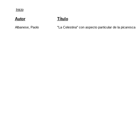
Inicio
Autor
Título
Albanese, Paolo
"La Celestina" con aspecto particular de la picaresca