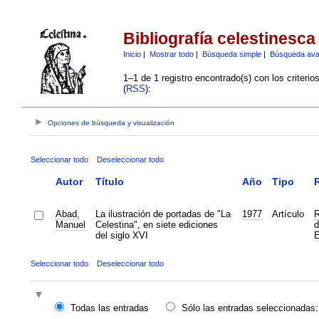
Bibliografía celestinesca
Inicio
|
Mostrar todo
|
Búsqueda simple
|
Búsqueda av
1–1 de 1 registro encontrado(s) con los criteri
(
RSS
):
Opciones de búsqueda y visualización
Seleccionar todo
Deseleccionar todo
Autor
Título
Año
Tipo
R
Abad,
La ilustración de portadas de "La
1977
Artículo
R
Manuel
Celestina", en siete ediciones
d
del siglo XVI
E
Seleccionar todo
Deseleccionar todo
Todas las entradas
Sólo las entradas seleccionadas: