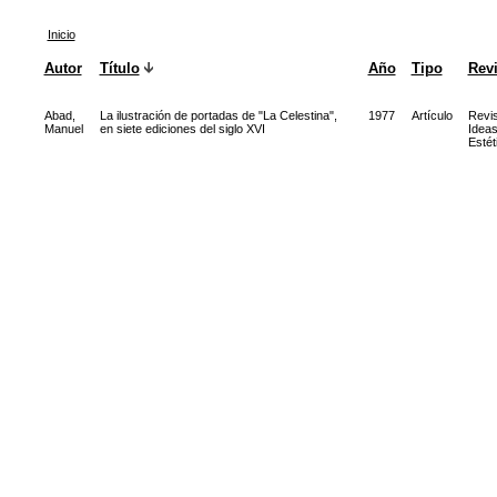
Inicio
Autor
Título
Año
Tipo
Revi
Abad,
La ilustración de portadas de "La Celestina",
1977
Artículo
Revis
Manuel
en siete ediciones del siglo XVI
Idea
Estét