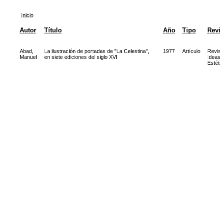
Inicio
Autor
Título
Año
Tipo
Revi
Abad,
La ilustración de portadas de "La Celestina",
1977
Artículo
Revis
Manuel
en siete ediciones del siglo XVI
Idea
Estét