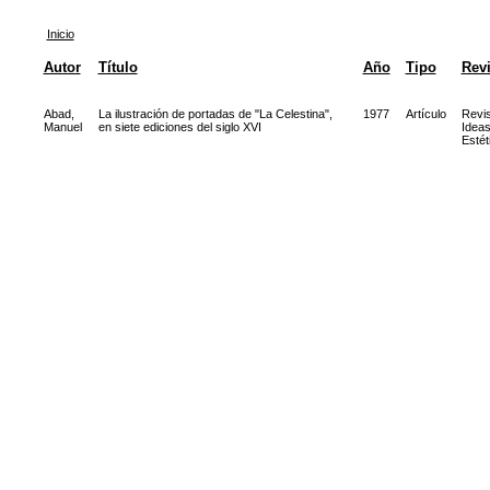
Inicio
Autor
Título
Año
Tipo
Revi
Abad,
La ilustración de portadas de "La Celestina",
1977
Artículo
Revis
Manuel
en siete ediciones del siglo XVI
Idea
Estét