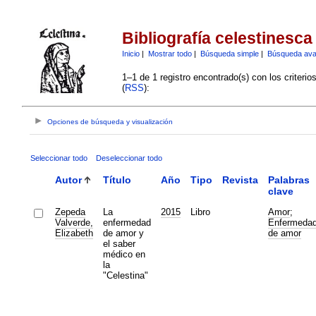
Bibliografía celestinesca
Inicio
|
Mostrar todo
|
Búsqueda simple
|
Búsqueda av
1–1 de 1 registro encontrado(s) con los criteri
(
RSS
):
Opciones de búsqueda y visualización
Seleccionar todo
Deseleccionar todo
Autor
Título
Año
Tipo
Revista
Palabras
clave
Zepeda
La
2015
Libro
Amor
;
Valverde,
enfermedad
Enfermeda
Elizabeth
de amor y
de amor
el saber
médico en
la
"Celestina"