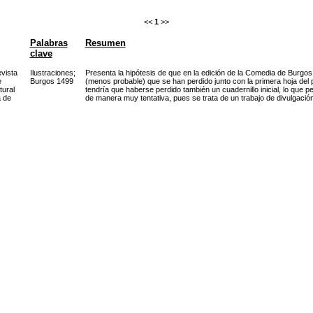
<<
1
>>
Palabras
Resumen
clave
vista
Ilustraciones
;
Presenta la hipótesis de que en la edición de la Comedia de Burgo
e
Burgos 1499
(menos probable) que se han perdido junto con la primera hoja del p
tural
tendría que haberse perdido también un cuadernillo inicial, lo que per
 de
de manera muy tentativa, pues se trata de un trabajo de divulgación