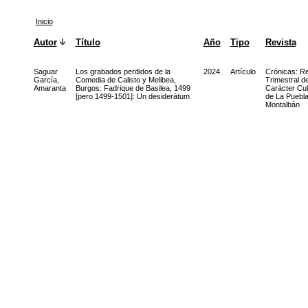
Inicio
Autor
Título
Año
Tipo
Revista
Saguar
Los grabados perdidos de la
2024
Artículo
Crónicas: Re
García,
Comedia de Calisto y Melibea,
Trimestral d
Amaranta
Burgos: Fadrique de Basilea, 1499
Carácter Cul
[pero 1499-1501]: Un desiderátum
de La Puebla
Montalbán