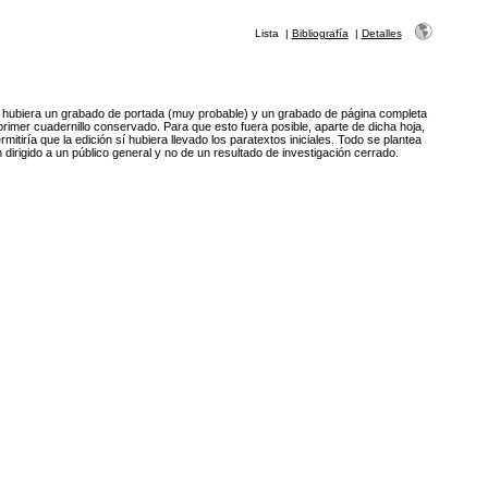
Lista
|
Bibliografía
|
Detalles
s hubiera un grabado de portada (muy probable) y un grabado de página completa
rimer cuadernillo conservado. Para que esto fuera posible, aparte de dicha hoja,
mitiría que la edición sí hubiera llevado los paratextos iniciales. Todo se plantea
 dirigido a un público general y no de un resultado de investigación cerrado.