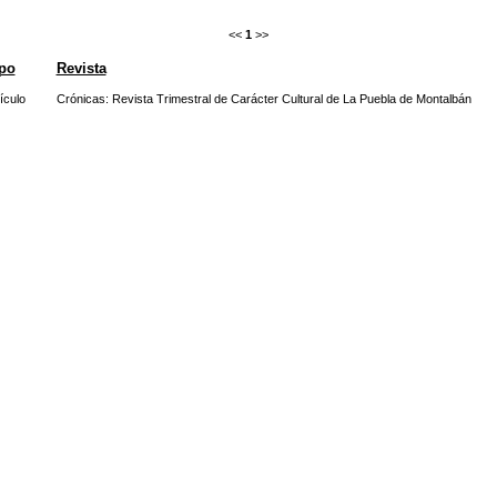
<<
1
>>
po
Revista
ículo
Crónicas: Revista Trimestral de Carácter Cultural de La Puebla de Montalbán