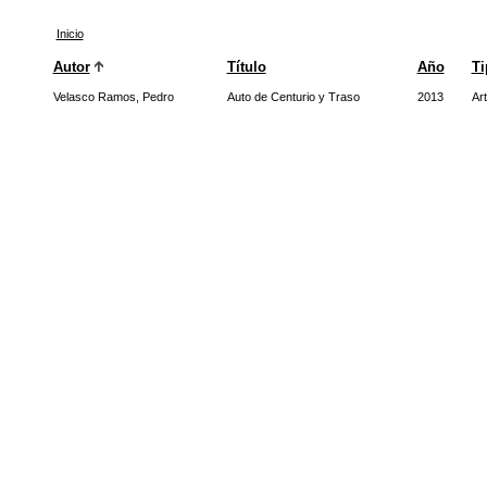
Inicio
Autor
Título
Año
Ti
Velasco Ramos, Pedro
Auto de Centurio y Traso
2013
Art