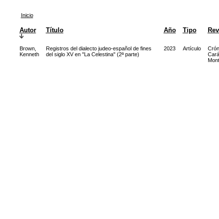
Inicio
Autor
Título
Año
Tipo
Rev
Brown,
Registros del dialecto judeo-español de fines
2023
Artículo
Crón
Kenneth
del siglo XV en "La Celestina" (2ª parte)
Cará
Mont