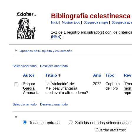
Bibliografía celestinesca
Inicio
|
Mostrar todo
|
Búsqueda simple
|
Búsqueda av
1–1 de 1 registro encontrado(s) con los criteri
(
RSS
):
Opciones de búsqueda y visualización
Seleccionar todo
Deseleccionar todo
Autor
Título
Año
Tipo
Rev
Saguar
La "violación" de
2022
Capítulo
"Pren
García,
Melibea: ¿fantasía
de libro
mon d
Amaranta
medieval o altomoderna?
repre
Seleccionar todo
Deseleccionar todo
Todas las entradas
Sólo las entradas seleccionadas:
Guardar registros: