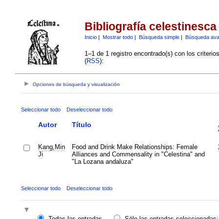
Bibliografía celestinesca
Inicio
|
Mostrar todo
|
Búsqueda simple
|
Búsqueda av
1–1 de 1 registro encontrado(s) con los criteri
(
RSS
):
Opciones de búsqueda y visualización
Seleccionar todo
Deseleccionar todo
Autor
Título
Kang,Min
Food and Drink Make Relationships: Female
Ji
Alliances and Commensality in "Celestina" and
"La Lozana andaluza"
Seleccionar todo
Deseleccionar todo
Todas las entradas
Sólo las entradas seleccionadas: