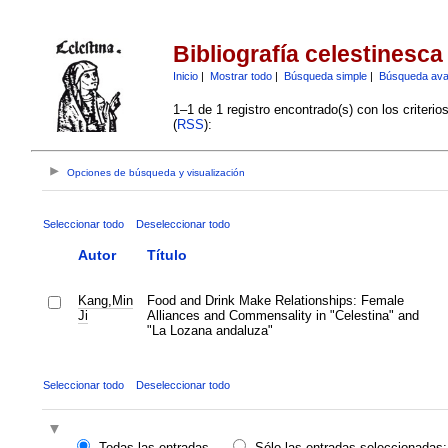
Bibliografía celestinesca
Inicio
|
Mostrar todo
|
Búsqueda simple
|
Búsqueda av
1–1 de 1 registro encontrado(s) con los criteri
(
RSS
):
Opciones de búsqueda y visualización
Seleccionar todo
Deseleccionar todo
Autor
Título
Kang,Min
Food and Drink Make Relationships: Female
Ji
Alliances and Commensality in "Celestina" and
"La Lozana andaluza"
Seleccionar todo
Deseleccionar todo
Todas las entradas
Sólo las entradas seleccionadas: