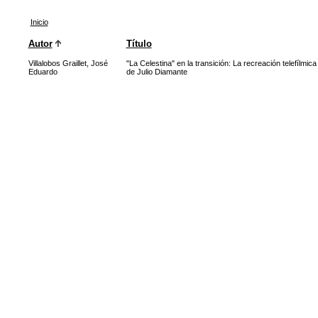
Inicio
Autor
Título
Villalobos Graillet, José
"La Celestina" en la transición: La recreación telefílmi
Eduardo
de Julio Diamante