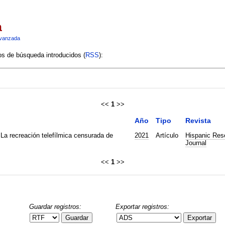
a
vanzada
ios de búsqueda introducidos (
RSS
):
<<
1
>>
Año
Tipo
Revista
: La recreación telefílmica censurada de
2021
Artículo
Hispanic Res
Journal
<<
1
>>
Guardar registros:
Exportar registros:
Guardar
Exportar