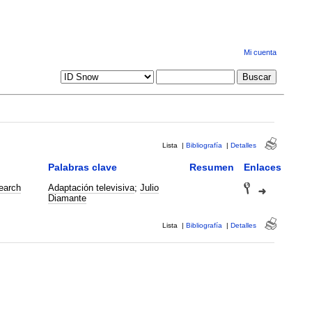
Mi cuenta
Lista
|
Bibliografía
|
Detalles
Palabras clave
Resumen
Enlaces
earch
Adaptación televisiva
;
Julio
Diamante
Lista
|
Bibliografía
|
Detalles