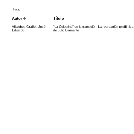
Inicio
Autor
Título
Villalobos Graillet, José
"La Celestina" en la transición: La recreación telefílmi
Eduardo
de Julio Diamante