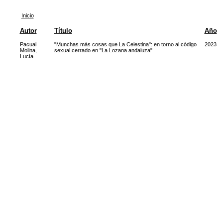
Inicio
Autor
Título
Año
Pacual
"Munchas más cosas que La Celestina": en torno al código
2023
Molina,
sexual cerrado en "La Lozana andaluza"
Lucía