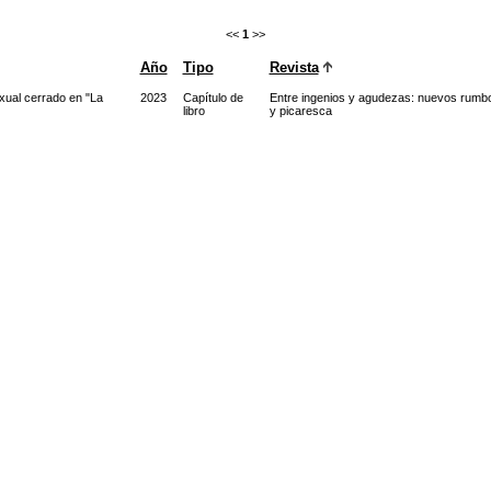
<<
1
>>
Año
Tipo
Revista
xual cerrado en "La
2023
Capítulo de
Entre ingenios y agudezas: nuevos rumbos
libro
y picaresca