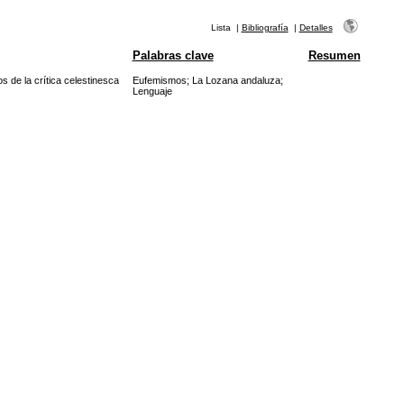
Lista
|
Bibliografía
|
Detalles
Palabras clave
Resumen
 de la crítica celestinesca
Eufemismos
;
La Lozana andaluza
;
Lenguaje