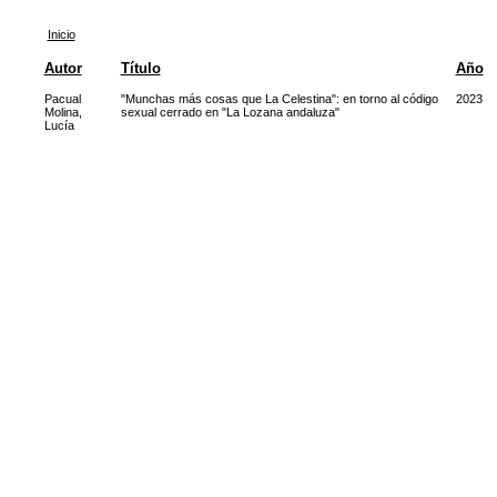
Inicio
Autor
Título
Año
Pacual
"Munchas más cosas que La Celestina": en torno al código
2023
Molina,
sexual cerrado en "La Lozana andaluza"
Lucía