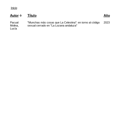
Inicio
Autor
Título
Año
Pacual
"Munchas más cosas que La Celestina": en torno al código
2023
Molina,
sexual cerrado en "La Lozana andaluza"
Lucía