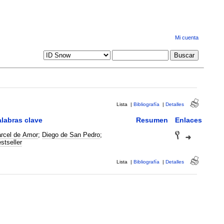
Mi cuenta
Lista
|
Bibliografía
|
Detalles
labras clave
Resumen
Enlaces
rcel de Amor
;
Diego de San Pedro
;
stseller
Lista
|
Bibliografía
|
Detalles