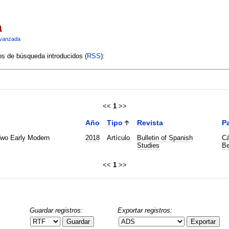
a
vanzada
ios de búsqueda introducidos (
RSS
):
<<
1
>>
Año
Tipo
Revista
Pa
Two Early Modern
2018
Artículo
Bulletin of Spanish
Cá
Studies
Be
<<
1
>>
Guardar registros:
Exportar registros:
Guardar
Exportar