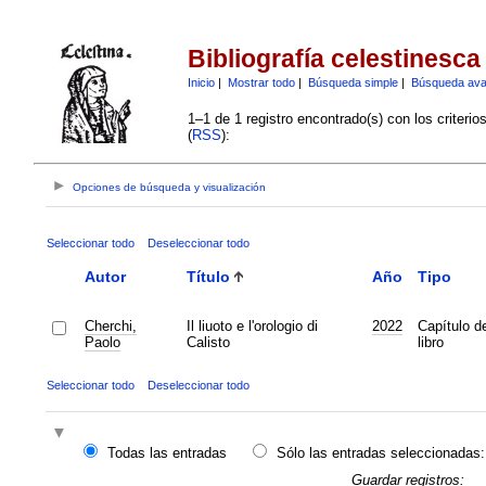
Bibliografía celestinesca
Inicio
|
Mostrar todo
|
Búsqueda simple
|
Búsqueda av
1–1 de 1 registro encontrado(s) con los criteri
(
RSS
):
Opciones de búsqueda y visualización
Seleccionar todo
Deseleccionar todo
Autor
Título
Año
Tipo
Cherchi,
Il liuoto e l'orologio di
2022
Capítulo d
Paolo
Calisto
libro
Seleccionar todo
Deseleccionar todo
Todas las entradas
Sólo las entradas seleccionadas:
Guardar registros: