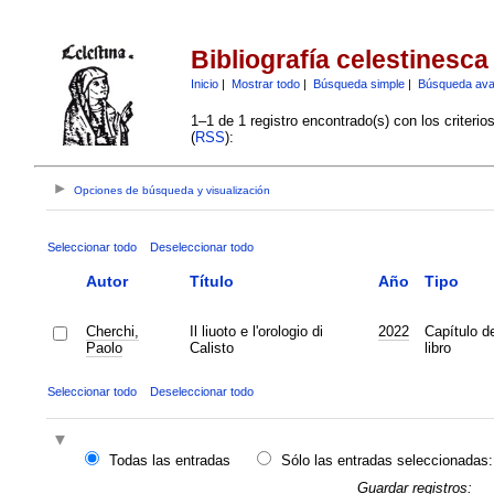
Bibliografía celestinesca
Inicio
|
Mostrar todo
|
Búsqueda simple
|
Búsqueda av
1–1 de 1 registro encontrado(s) con los criteri
(
RSS
):
Opciones de búsqueda y visualización
Seleccionar todo
Deseleccionar todo
Autor
Título
Año
Tipo
Cherchi,
Il liuoto e l'orologio di
2022
Capítulo d
Paolo
Calisto
libro
Seleccionar todo
Deseleccionar todo
Todas las entradas
Sólo las entradas seleccionadas:
Guardar registros: