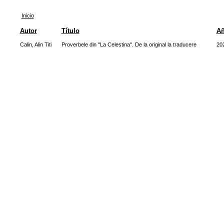
Inicio
Autor
Título
A
Calin, Alin Titi
Proverbele din "La Celestina". De la original la traducere
20