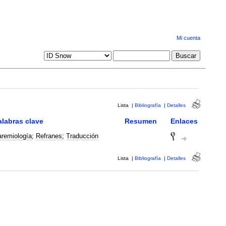
Mi cuenta
Lista
|
Bibliografía
|
Detalles
alabras clave
Resumen
Enlaces
remiología
;
Refranes
;
Traducción
Lista
|
Bibliografía
|
Detalles