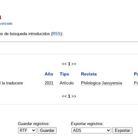
a
vanzada
ios de búsqueda introducidos (
RSS
):
<<
1
>>
Año
Tipo
Revista
P
l la traducere
2021
Artículo
Philologica Jassyensia
Pa
<<
1
>>
Guardar registros:
Exportar registros:
Guardar
Exportar