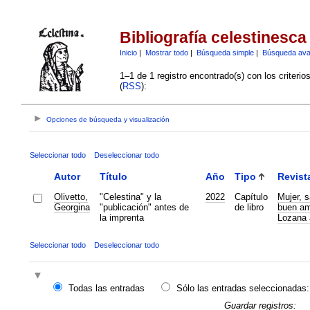
Bibliografía celestinesca
Inicio
|
Mostrar todo
|
Búsqueda simple
|
Búsqueda av
1–1 de 1 registro encontrado(s) con los criteri
(
RSS
):
Opciones de búsqueda y visualización
Seleccionar todo
Deseleccionar todo
Autor
Título
Año
Tipo
Revist
Olivetto,
"Celestina" y la
2022
Capítulo
Mujer, s
Georgina
"publicación" antes de
de libro
buen amo
la imprenta
Lozana 
Seleccionar todo
Deseleccionar todo
Todas las entradas
Sólo las entradas seleccionadas:
Guardar registros: