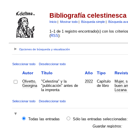
Bibliografía celestinesca
Inicio
|
Mostrar todo
|
Búsqueda simple
|
Búsqueda av
1–1 de 1 registro encontrado(s) con los criteri
(
RSS
):
Opciones de búsqueda y visualización
Seleccionar todo
Deseleccionar todo
Autor
Título
Año
Tipo
Revist
Olivetto,
"Celestina" y la
2022
Capítulo
Mujer, s
Georgina
"publicación" antes de
de libro
buen amo
la imprenta
Lozana 
Seleccionar todo
Deseleccionar todo
Todas las entradas
Sólo las entradas seleccionadas:
Guardar registros: