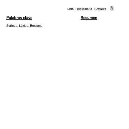
Lista
|
Bibliografía
|
Detalles
Palabras clave
Resumen
Sutileza
;
Léxico
;
Erotismo