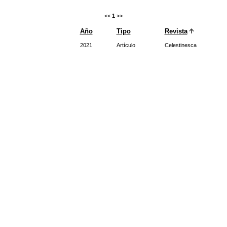
<<
1
>>
Año
Tipo
Revista
2021
Artículo
Celestinesca