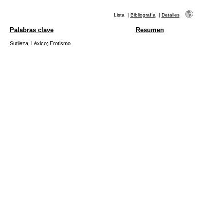
Lista
|
Bibliografía
|
Detalles
Palabras clave
Resumen
Sutileza
;
Léxico
;
Erotismo