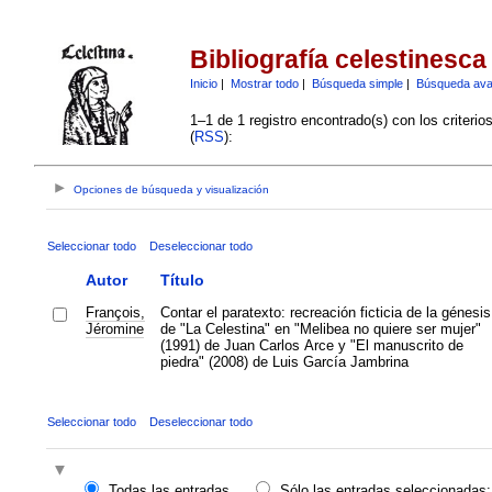
Bibliografía celestinesca
Inicio
|
Mostrar todo
|
Búsqueda simple
|
Búsqueda av
1–1 de 1 registro encontrado(s) con los criteri
(
RSS
):
Opciones de búsqueda y visualización
Seleccionar todo
Deseleccionar todo
Autor
Título
François,
Contar el paratexto: recreación ficticia de la génesis
Jéromine
de "La Celestina" en "Melibea no quiere ser mujer"
(1991) de Juan Carlos Arce y "El manuscrito de
piedra" (2008) de Luis García Jambrina
Seleccionar todo
Deseleccionar todo
Todas las entradas
Sólo las entradas seleccionadas: