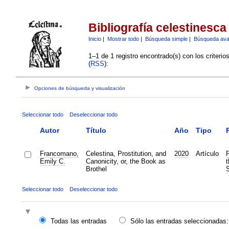
Bibliografía celestinesca
Inicio
|
Mostrar todo
|
Búsqueda simple
|
Búsqueda av
1–1 de 1 registro encontrado(s) con los criteri
(
RSS
):
Opciones de búsqueda y visualización
Seleccionar todo
Deseleccionar todo
Autor
Título
Año
Tipo
Francomano,
Celestina, Prostitution, and
2020
Artículo
P
Emily C.
Canonicity, or, the Book as
t
Brothel
S
Seleccionar todo
Deseleccionar todo
Todas las entradas
Sólo las entradas seleccionadas: