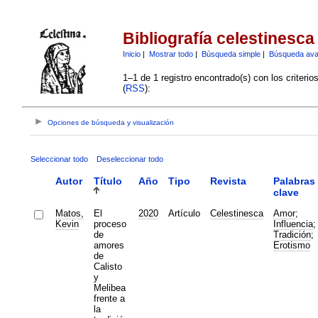
Bibliografía celestinesca
Inicio
|
Mostrar todo
|
Búsqueda simple
|
Búsqueda av
1–1 de 1 registro encontrado(s) con los criteri
(
RSS
):
Opciones de búsqueda y visualización
Seleccionar todo
Deseleccionar todo
Autor
Título
Año
Tipo
Revista
Palabras
clave
Matos,
El
2020
Artículo
Celestinesca
Amor
;
Kevin
proceso
Influencia
;
de
Tradición
;
amores
Erotismo
de
Calisto
y
Melibea
frente a
la