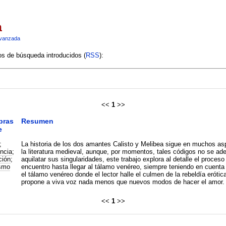
a
vanzada
ios de búsqueda introducidos (
RSS
):
<<
1
>>
bras
Resumen
e
;
La historia de los dos amantes Calisto y Melibea sigue en muchos aspectos los códigos amatorios 
encia
;
la literatura medieval, aunque, por momentos, tales códigos no se adecúan del todo a la realidad de los enamorados. Para
ción
;
aquilatar sus singularidades, este trabajo explora al detalle el proce
smo
encuentro hasta llegar al tálamo venéreo, siempre teniendo en cuenta 
el tálamo venéreo donde el lector halle el culmen de la rebeldía erótic
propone a viva voz nada menos que nuevos modos de hacer el amor. 
<<
1
>>