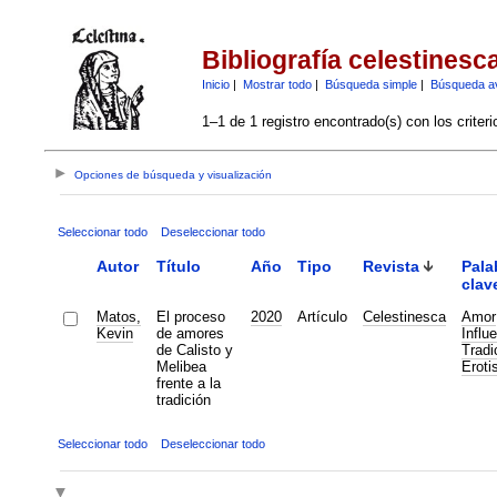
Bibliografía celestinesc
Inicio
|
Mostrar todo
|
Búsqueda simple
|
Búsqueda a
1–1 de 1 registro encontrado(s) con los criter
Opciones de búsqueda y visualización
Seleccionar todo
Deseleccionar todo
Autor
Título
Año
Tipo
Revista
Pala
clav
Matos,
El proceso
2020
Artículo
Celestinesca
Amor
Kevin
de amores
Influ
de Calisto y
Tradi
Melibea
Eroti
frente a la
tradición
Seleccionar todo
Deseleccionar todo